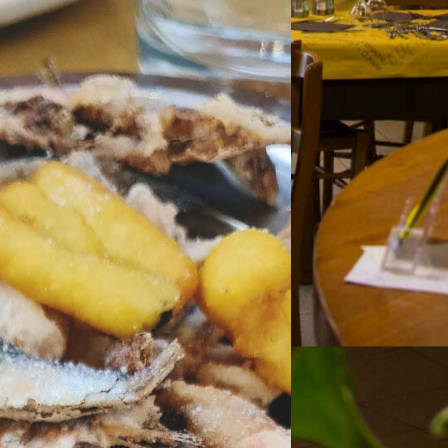
ia
te, è una