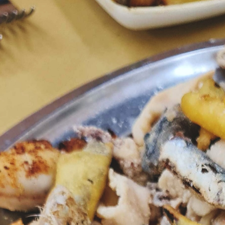
La trattor
a
Pesaro (Pu)
La
trattoria
non è un ristoran