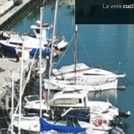
La vera
cuci